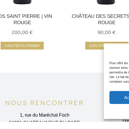
OS SAINT PIERRE | VIN
CHÂTEAU DES SECRETS 
ROUGE
ROUGE
200,00
€
90,00
€
AJOUTER AU PANIER
AJOUTER AU PANIER
Pour offrir le
stocker et/ou
permettra de 
site. Le fait 
certaines cara
Ac
NOUS RENCONTRER
1, rue du Maréchal Foch
con
84231 CHATEAUNEUF DU PAPE