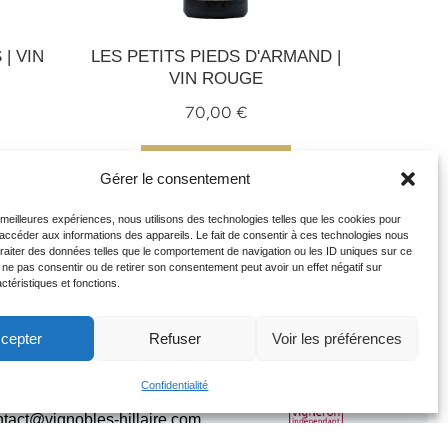
| VIN
LES PETITS PIEDS D'ARMAND |
VIN ROUGE
70,00
€
AJOUTER AU PANIER
Gérer le consentement
s meilleures expériences, nous utilisons des technologies telles que les cookies pour
 accéder aux informations des appareils. Le fait de consentir à ces technologies nous
traiter des données telles que le comportement de navigation ou les ID uniques sur ce
de ne pas consentir ou de retirer son consentement peut avoir un effet négatif sur
ctéristiques et fonctions.
cepter
Refuser
Voir les préférences
CONTACT
Confidentialité
04.90.48.03.87
tact@vignobles-hillaire.com